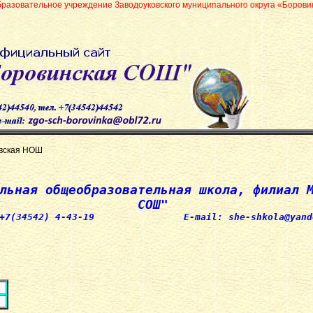
чреждение Заводоуковского муниципального округа «Боровинская средняя о
вская НОШ
льная общеобразовательная школа, филиал 
СОШ"
 +7(34542) 4-43-19 Е-mail: she-shkola@yande