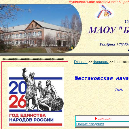
Муниципальное автономное общеобразовательное у
Главная
>>
Филиалы
>> Шестако
Шестаковская нача
Тел.
Навигация
Общие сведения