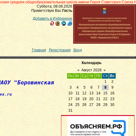
бщеобразовательная школа имени Героя Советского Союза Н.М.Щукина» с.Б
Суббота, 08.08.2026
Приветствую Вас
Гость
Добавить в Избранное
Главная
|
Регистрация
|
Вход
Календарь
«
Август 2026
»
Пн
Вт
Ср
Чт
Пт
Сб
Вс
МАОУ "Боровинская
1
2
3
4
5
6
7
8
9
10
11
12
13
14
15
16
x.ru
17
18
19
20
21
22
23
24
25
26
27
28
29
30
31