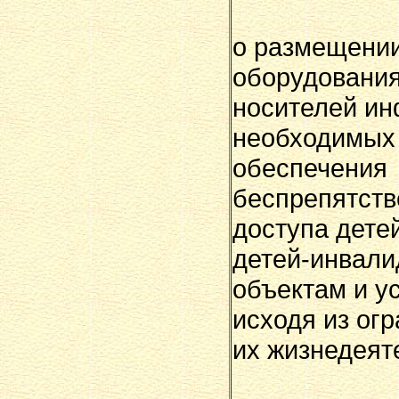
о размещени
оборудования
носителей и
необходимых
обеспечения
беспрепятств
доступа дете
детей-инвали
объектам и у
исходя из ог
их жизнедеят