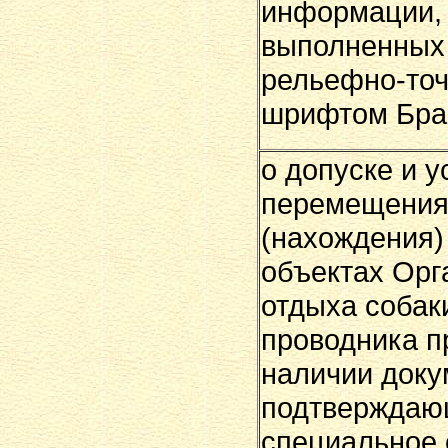
информации,
выполненных
рельефно-то
шрифтом Бра
о допуске и 
перемещени
(нахождения)
объектах Орг
отдыха собак
проводника п
наличии доку
подтверждаю
специальное 