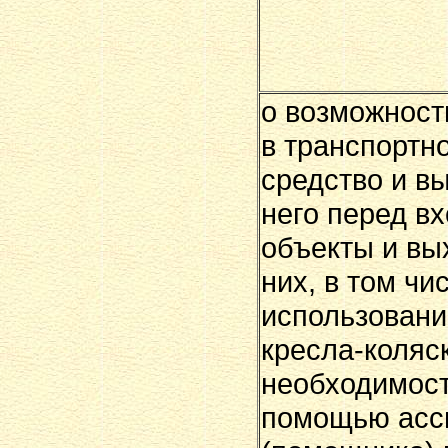
о возможност
в транспортн
средство и в
него перед в
объекты и вы
них, в том чи
использован
кресла-коляск
необходимост
помощью асс