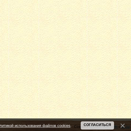
СОГЛАСИТЬСЯ
литикой использования файлов cookies
.
Создать
бесплатный сайт
с
uCoz