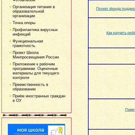
Организация питания в
Проект фонда поддерж
образовательной
организации
Точка опоры
Профилактика вирусных
Как научить реб
инфекций
Функциональная
грамотность
Проект Школа
Минпросвещения России
Приложение к рабочим
программам. Оценочные
материалы для текущего
контроля
Преемственность в
образовании
Приём иностранных граждан
в ОУ
Памят