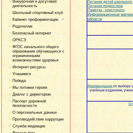
Внеурочная и досуговая
Питание детей школьного
деятельность
Питание подростков
Памятка - описторхоз
Школьный спортивный клуб
Информационные материа
области
Кабинет профориентации
Родителям
Безопасный интернет
ОРКСЭ
ФГОС начального общего
образования обучающихся с
ограниченными
возможностями здоровья
Интернет-ресурсы
Учашимся
Победа
Рекомендации
по выбору 
Мы потомки героев
учебным изданиям, учен
Диалог с директором
Паспорт дорожной
О 
безопасности
О персональных данных
Противодействие коррупции
Служба медиации
Фотоальбом