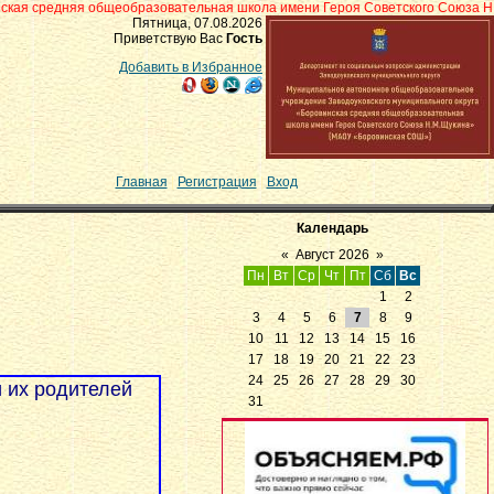
щеобразовательная школа имени Героя Советского Союза Н.М.Щукина» с.Бо
Пятница, 07.08.2026
Приветствую Вас
Гость
Добавить в Избранное
Главная
|
Регистрация
|
Вход
Календарь
«
Август 2026
»
Пн
Вт
Ср
Чт
Пт
Сб
Вс
1
2
3
4
5
6
7
8
9
10
11
12
13
14
15
16
17
18
19
20
21
22
23
24
25
26
27
28
29
30
 их родителей
31