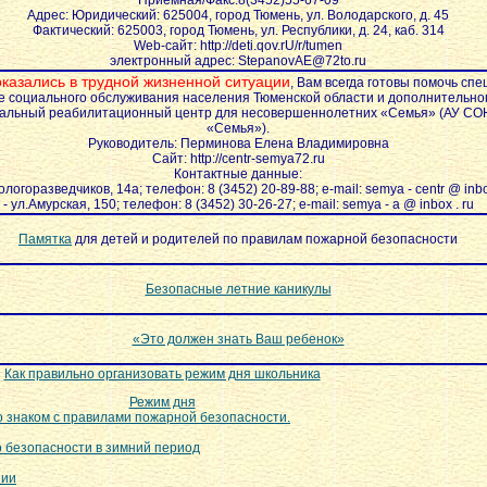
Приемная/Факс:8(3452)55-67-09
Адрес: Юридический: 625004, город Тюмень, ул. Володарского, д. 45
Фактический: 625003, город Тюмень, ул. Республики, д. 24, каб. 314
Web-сайт: http://deti.qov.rU/r/tumen
электронный адрес: StepanovAE@72to.ru
казались в трудной жизненной ситуации
, Вам всегда готовы помочь сп
 социального обслуживания населения Тюменской области и дополнительно
нальный реабилитационный центр для несовершеннолетних «Семья» (АУ С
«Семья»).
Руководитель: Перминова Елена Владимировна
Сайт: http://centr-semya72.ru
Контактные данные:
еологоразведчиков, 14а; телефон: 8 (3452) 20-89-88; e-mail: semya - centr @ inbo
- ул.Амурская, 150; телефон: 8 (3452) 30-26-27; e-mail: semya - a @ inbox . ru
Памятка
для детей и родителей по правилам пожарной безопасности
Безопасные летние каникулы
«Это должен знать Ваш ребенок»
Как правильно организовать режим дня школьника
Режим дня
то знаком с правилами пожарной безопасности.
 безопасности в зимний период
нии