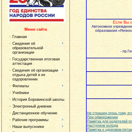
Если Вы о
Автономное учреждение
Меню сайта
образования «Регио
Главная
Сведения об
образовательной
- пр.Г
организации
Государственная итоговая
аттестация
Сведения об организации
отдыха детей и их
оздоровлении
Филиалы
Учебники
История Боровинской школы
Электронный дневник
Дистанционное обучение
Не страшен огонь тому, к
При обморожении
Рабочие программы
Памятка для родителей по
Наступили холода
Наши выпускники
Памятка о здоровом пита