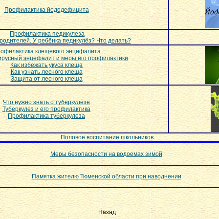
Профилактика йододефицита
Профилактика педикулеза
родителей. У ребёнка педикулёз? Что делать?
офилактика клещевого энцифалита
ирусный энцефалит и меры его профилактики
Как избежать укуса клеща
Как узнать лесного клеща
Защита от лесного клеща
Что нужно знать о туберкулёзе
Туберкулез и его профилактика
Профилактика туберкулеза
Половое воспитание школьников
Меры безопасности на водоемах зимой
Памятка жителю Тюменской области при наводнении
Назад