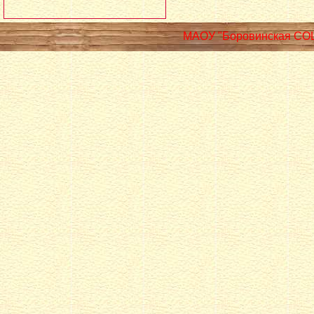
МАОУ "Боровинская СО