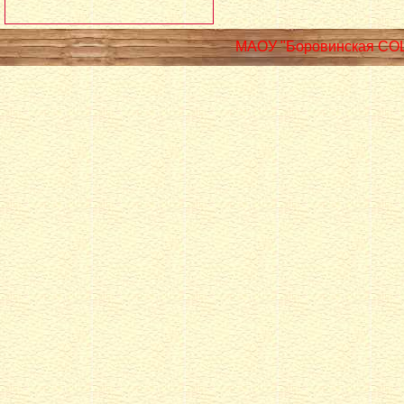
МАОУ "Боровинская СО