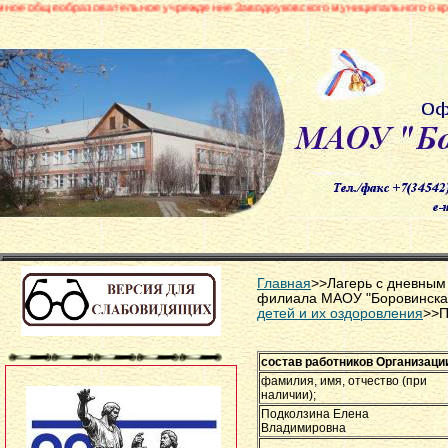
азовательное учреждение Заводоуковского муниципального округа «Боровин
Главная
>>Лагерь с дневны
филиала МАОУ "Боровинск
детей и их оздоровления
>>П
состав работников Организаци
фамилия, имя, отчество (при
наличии);
Подколзина Елена
Владимировна