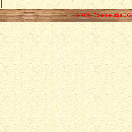
МАОУ "Боровинская СО