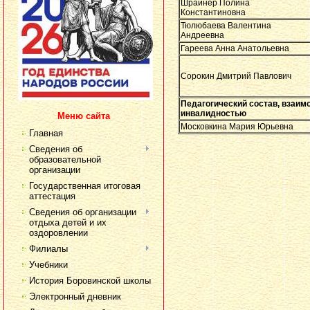
Шрайнер Полина
Константиновна
Тюлюбаева Валентина
Андреевна
Гареева Анна Анатольевна
Сорокин Дмитрий Павлович
Педагогический состав, взаи
инвалидностью
Меню сайта
Московкина Мария Юрьевна
Главная
Сведения об
образовательной
организации
Государственная итоговая
аттестация
Сведения об организации
отдыха детей и их
оздоровлении
Филиалы
Учебники
История Боровинской школы
Электронный дневник