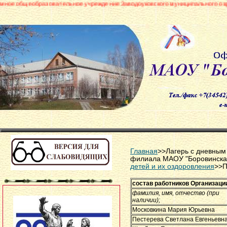
овательное учреждение Заводоуковского муниципального округа «Боровинск
Главная
>>Лагерь с дневны
филиала МАОУ "Боровинск
детей и их оздоровления
>>П
состав работников Организаци
фамилия, имя, отчество (при
наличии);
Московкина Мария Юрьевна
Пестерева Светлана Евгеньевн