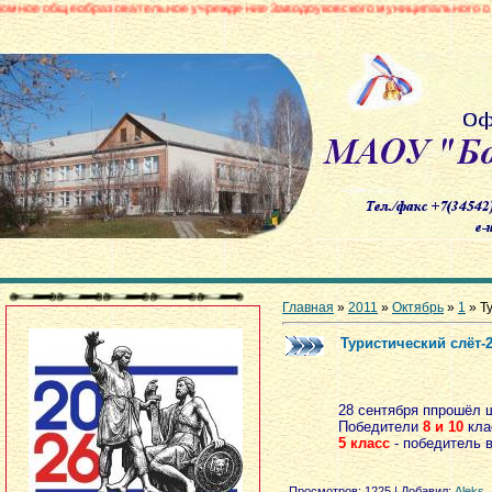
азовательное учреждение Заводоуковского муниципального округа «Борови
Главная
»
2011
»
Октябрь
»
1
» Т
Туристический слёт-
28 сентября ппрошёл 
Победители
8 и 10
кла
5 класс
- победитель 
Просмотров
: 1225 |
Добавил
:
Aleks