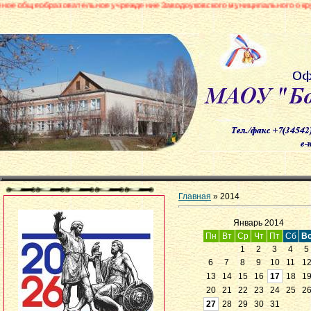
вательное учреждение Заводоуковского муниципального округа «Боровинск
Главная
»
2014
Январь 2014
Пн
Вт
Ср
Чт
Пт
Сб
В
1
2
3
4
5
6
7
8
9
10
11
1
13
14
15
16
17
18
1
20
21
22
23
24
25
2
27
28
29
30
31