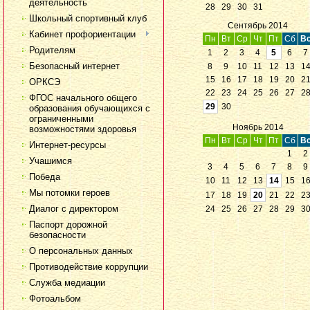
деятельность
28
29
30
31
Школьный спортивный клуб
Сентябрь 2014
Кабинет профориентации
Пн
Вт
Ср
Чт
Пт
Сб
В
Родителям
1
2
3
4
5
6
7
Безопасный интернет
8
9
10
11
12
13
1
15
16
17
18
19
20
2
ОРКСЭ
22
23
24
25
26
27
2
ФГОС начального общего
29
30
образования обучающихся с
ограниченными
Ноябрь 2014
возможностями здоровья
Пн
Вт
Ср
Чт
Пт
Сб
В
Интернет-ресурсы
1
2
Учашимся
3
4
5
6
7
8
9
Победа
10
11
12
13
14
15
1
Мы потомки героев
17
18
19
20
21
22
2
Диалог с директором
24
25
26
27
28
29
3
Паспорт дорожной
безопасности
О персональных данных
Противодействие коррупции
Служба медиации
Фотоальбом