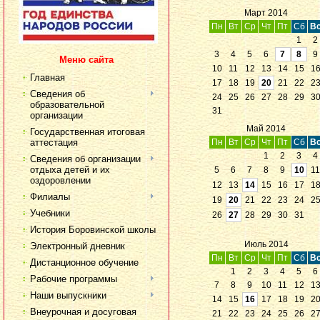
Март 2014
Пн
Вт
Ср
Чт
Пт
Сб
В
1
2
3
4
5
6
7
8
9
Меню сайта
10
11
12
13
14
15
1
Главная
17
18
19
20
21
22
2
Сведения об
24
25
26
27
28
29
3
образовательной
31
организации
Май 2014
Государственная итоговая
аттестация
Пн
Вт
Ср
Чт
Пт
Сб
В
1
2
3
4
Сведения об организации
отдыха детей и их
5
6
7
8
9
10
11
оздоровлении
12
13
14
15
16
17
1
Филиалы
19
20
21
22
23
24
2
Учебники
26
27
28
29
30
31
История Боровинской школы
Июль 2014
Электронный дневник
Пн
Вт
Ср
Чт
Пт
Сб
В
Дистанционное обучение
1
2
3
4
5
6
Рабочие программы
7
8
9
10
11
12
1
Наши выпускники
14
15
16
17
18
19
2
Внеурочная и досуговая
21
22
23
24
25
26
2