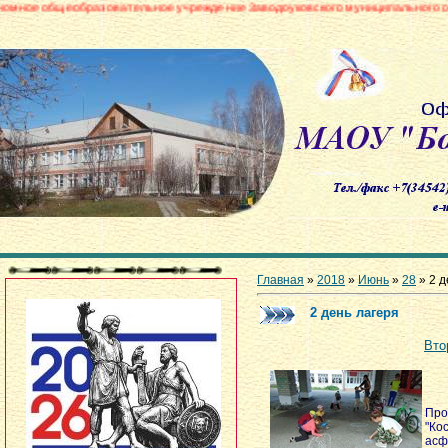
азовательное учреждение Заводоуковского муниципального округа «Борови
Главная
»
2018
»
Июнь
»
28
» 2 д
2 день лагеря
Вто
Про
"Ко
асф