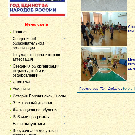
Меню сайта
Сос
гим
Главная
Сведения об
образовательной
организации
Государственная итоговая
аттестация
Меж
инт
Сведения об организации
дру
отдыха детей и их
оздоровлении
Филиалы
Учебники
Просмотров
: 724 |
Добавил
:
boro-sh
История Боровинской школы
Электронный дневник
Дистанционное обучение
Рабочие программы
Наши выпускники
Внеурочная и досуговая