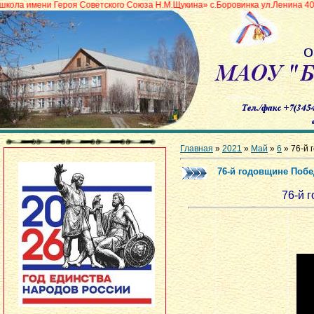
ероя Советского Союза Н.М.Щукина» с.Боровинка ул.Ленина 40А
Главная
»
2021
»
Май
»
6
» 76-й
76-й годовщине Поб
76-й 