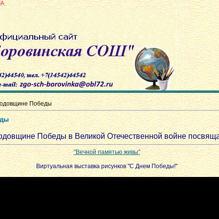
 годовщине Победы
еды
годовщине Победы в Великой Отечественной войне посвящ
"Вечной памятью живы"
Виртуальная выставка рисунков "С Днем Победы!"