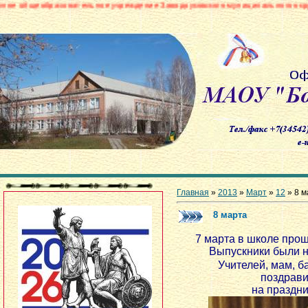
ательное учреждение Заводоуковского муниципального округа «Боровинска
Главная
»
2013
»
Март
»
12
» 8 м
8 марта
7 марта в школе про
Выпускники были 
Учителей, мам, 
поздрави
на праздни