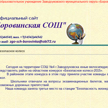
е учреждение Заводоуковского муниципального округа «Боровинская средн
езопасное колесо
Сегодня на территории СОШ №4 г.Заводоуковска юные велосипедис
редставлять район на областном конкурсе «Безопасное колесо-2015».
 районном этапе конкурса в этом году приняли участие команды в
кол.
кольники отвечали на вопросы экзаменационных билетов, мане
озможных дорожных препятствий.
аша команда заняла третье место на станции "Безопасность жизнед