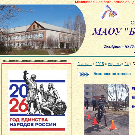
Муниципальное автономное общеобразовательно
Главная
»
2015
»
Апрель
»
24
» Б
Безопасное колесо
п
В
ш
Ш
в
Н