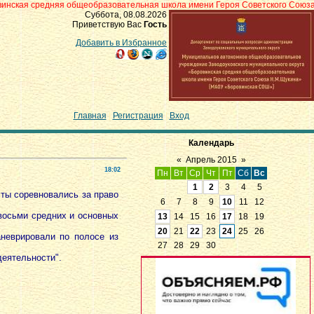
яя общеобразовательная школа имени Героя Советского Союза Н.М.Щукина» 
Суббота, 08.08.2026
Приветствую Вас
Гость
Добавить в Избранное
Главная
|
Регистрация
|
Вход
Календарь
«
Апрель 2015
»
18:02
Пн
Вт
Ср
Чт
Пт
Сб
Вс
1
2
3
4
5
ты соревновались за право
6
7
8
9
10
11
12
осьми средних и основных
13
14
15
16
17
18
19
20
21
22
23
24
25
26
врировали по полосе из
27
28
29
30
еятельности".