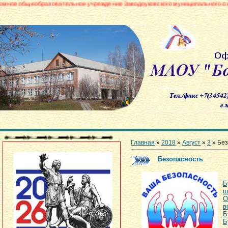
образовательное учреждение Заводоуковского муниципального округа «Бор
Главная
»
2018
»
Август
»
3
» Без
Безопасность
Б
ш
О
в
Б
Б