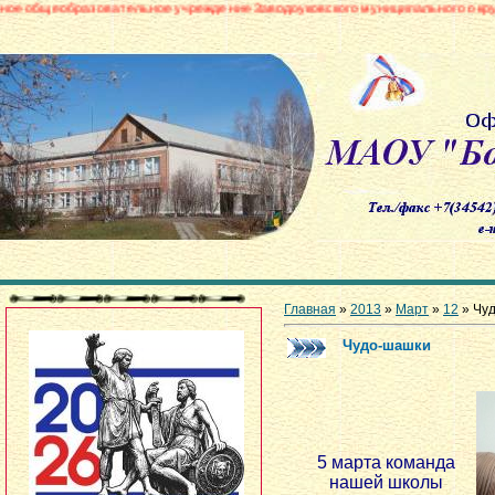
овательное учреждение Заводоуковского муниципального округа «Боровинск
Главная
»
2013
»
Март
»
12
» Чу
Чудо-шашки
5 марта команда
нашей школы