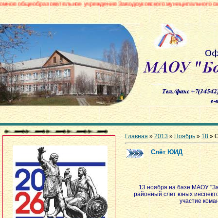
азовательное учреждение Заводоуковского муниципального округа «Боровин
Главная
»
2013
»
Ноябрь
»
18
» 
Cлёт ЮИД
13 ноября на базе МАОУ "З
районный слёт юных инспекто
участие кома