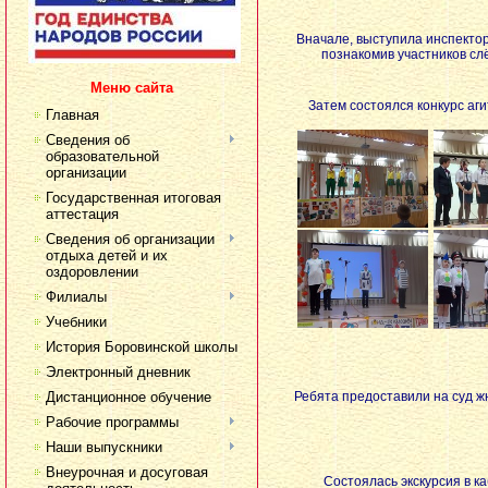
Вначале, выступила инспектор
познакомив участников сл
Меню сайта
Затем состоялся конкурс аг
Главная
Сведения об
образовательной
организации
Государственная итоговая
аттестация
Сведения об организации
отдыха детей и их
оздоровлении
Филиалы
Учебники
История Боровинской школы
Электронный дневник
Дистанционное обучение
Ребята предоставили на суд ж
Рабочие программы
Наши выпускники
Внеурочная и досуговая
Состоялась экскурсия в к