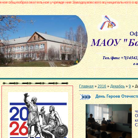
овательное учреждение Заводоуковского муниципального округа «Боровинс
Главная
»
2016
»
Декабрь
»
9
» Д
День Героев Отечест
ч
О
к
С