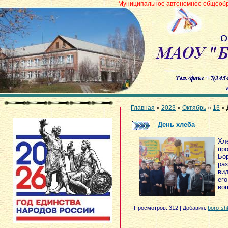
Муниципальное автономное общеобразовательное у
Главная
»
2023
»
Октябрь
»
13
» 
День хлеба
Хл
про
Бо
ра
ви
ег
воп
Просмотров
: 312 |
Добавил
:
boro-sh