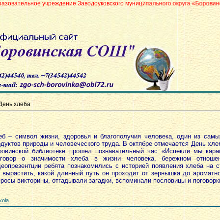
чреждение Заводоуковского муниципального округа «Боровинская средняя 
День хлеба
еб – символ жизни, здоровья и благополучия человека, один из сам
дуктов природы и человеческого труда. В октябре отмечается День хлеба
ровинской библиотеке прошел познавательный час «Испекли мы кара
зговор о значимости хлеба в жизни человека, бережном отнош
деопрезентции ребята познакомились с историей появления хлеба на ст
о вырастить, какой длинный путь он проходит от зернышка до ароматно
росы викторины, отгадывали загадки, вспоминали пословицы и поговорк
kola