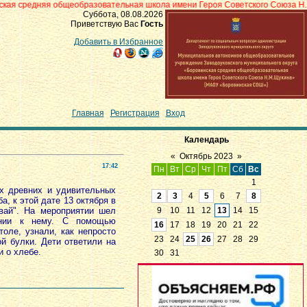
общеобразовательная школа имени Героя Советского Союза Н.М.Щукина» с.Б
Суббота, 08.08.2026
Приветствую Вас
Гость
Добавить в Избранное
Главная
|
Регистрация
|
Вход
Календарь
«
Октябрь 2023
»
17:42
Пн
Вт
Ср
Чт
Пт
Сб
Вс
1
ых древних и удивительных
2
3
4
5
6
7
8
, к этой дате 13 октября в
вай". На мероприятии шел
9
10
11
12
13
14
15
ении к нему. С помощью
16
17
18
19
20
21
22
оле, узнали, как непросто
23
24
25
26
27
28
29
й булки. Дети ответили на
и о хлебе.
30
31