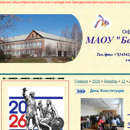
азовательное учреждение Заводоуковского муниципального округа «Борови
Главная
»
2016
»
Декабрь
»
12
» 
День Конституции