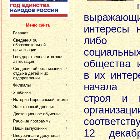
выражаю
Меню сайта
интересы 
Главная
либо 
Сведения об
образовательной
социал
организации
Государственная итоговая
общества 
аттестация
Сведения об организации
в их инте
отдыха детей и их
оздоровлении
начала о
Филиалы
Учебники
строя и г
История Боровинской школы
Электронный дневник
организаци
Дистанционное обучение
соответст
Рабочие программы
Наши выпускники
12 декаб
Внеурочная и досуговая