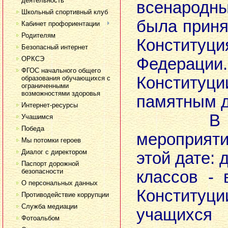
деятельность
всенародн
Школьный спортивный клуб
была прин
Кабинет профориентации
Родителям
Конституц
Безопасный интернет
ОРКСЭ
Федера
ФГОС начального общего
Конституц
образования обучающихся с
ограниченными
возможностями здоровья
памятным д
Интернет-ресурсы
В шко
Учашимся
Победа
мероприят
Мы потомки героев
Диалог с директором
этой дате: 
Паспорт дорожной
безопасности
классов - 
О персональных данных
Констит
Противодействие коррупции
Служба медиации
учащихся 
Фотоальбом