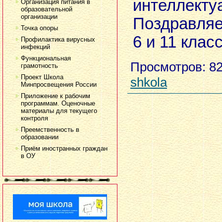
интеллект
Организация питания в
образовательной
организации
Поздравляе
Точка опоры
6 и 11 клас
Профилактика вирусных
инфекций
Функциональная
Просмотров
: 8
грамотность
Проект Школа
shkola
Минпросвещения России
Приложение к рабочим
программам. Оценочные
материалы для текущего
контроля
Преемственность в
образовании
Приём иностранных граждан
в ОУ