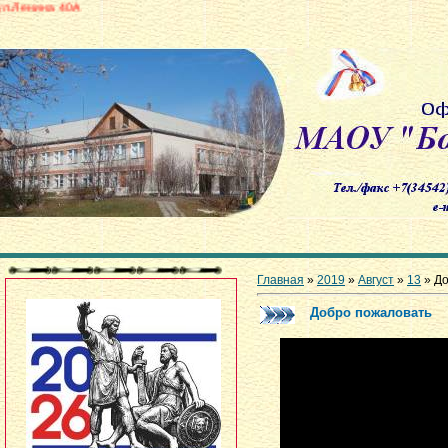
А
Главная
»
2019
»
Август
»
13
» До
Добро пожаловать