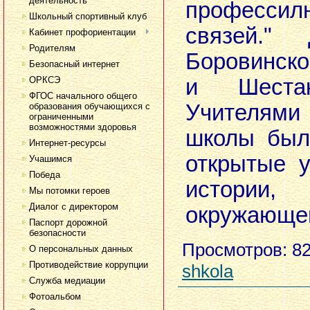
деятельность
профессил
Школьный спортивный клуб
связей." 
Кабинет профориентации
Родителям
Боровинск
Безопасный интернет
ОРКСЭ
и Шестак
ФГОС начального общего
Учителями
образования обучающихся с
ограниченными
возможностями здоровья
школы был
Интернет-ресурсы
открытые у
Учашимся
Победа
истории,
Мы потомки героев
Диалог с директором
окружающег
Паспорт дорожной
безопасности
Просмотров
: 8
О персональных данных
Противодействие коррупции
shkola
Служба медиации
Фотоальбом