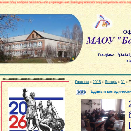
зовательное учреждение Заводоуковского муниципального округа «Боровин
Главная
»
2015
»
Январь
»
31
» Е
Единый методически