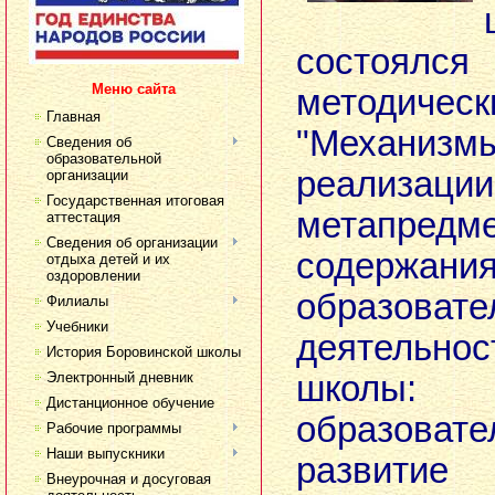
состоя
Меню сайта
методич
Главная
"Механизм
Сведения об
образовательной
реализации
организации
Государственная итоговая
метапредме
аттестация
Сведения об организации
соде
отдыха детей и их
оздоровлении
образовате
Филиалы
Учебники
деятельн
История Боровинской школы
Электронный дневник
школы: 
Дистанционное обучение
образовате
Рабочие программы
Наши выпускники
развитие
Внеурочная и досуговая