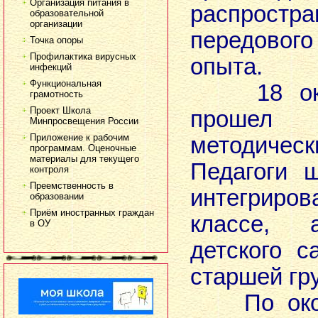
Организация питания в
распростра
образовательной
организации
передового
Точка опоры
Профилактика вирусных
опыта.
инфекций
Функциональная
18 октя
грамотность
Проект Школа
проше
Минпросвещения России
Приложение к рабочим
методич
программам. Оценочные
материалы для текущего
Педагоги 
контроля
Преемственность в
интегриро
образовании
Приём иностранных граждан
классе, 
в ОУ
детского с
старшей гр
По оконч