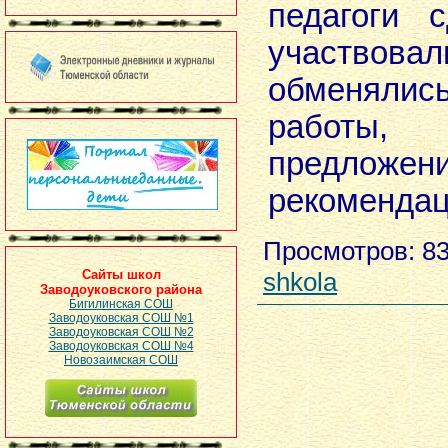
педагоги 
участвовал
обменял
работы,
предложени
рекомендац
Просмотров
: 8
Сайты школ
shkola
Заводоуковского района
Бигилинская СОШ
Заводоуковская СОШ №1
Заводоуковская СОШ №2
Заводоуковская СОШ №4
Новозаимская СОШ