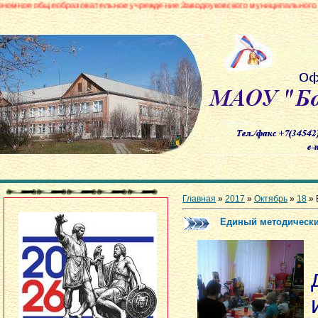
разовательное учреждение Заводоуковского муниципального округа «Боров
Главная
»
2017
»
Октябрь
»
18
» 
Единый методически