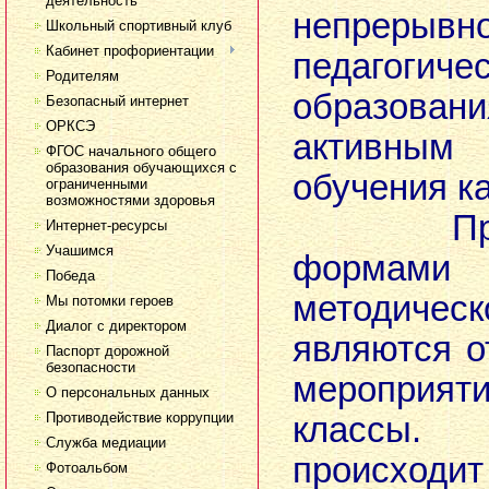
деятельность
непрерывно
Школьный спортивный клуб
Кабинет профориентации
педагогичес
Родителям
образова
Безопасный интернет
ОРКСЭ
активн
ФГОС начального общего
образования обучающихся с
обучения к
ограниченными
возможностями здоровья
Предпо
Интернет-ресурсы
Учашимся
формами 
Победа
методич
Мы потомки героев
Диалог с директором
являются о
Паспорт дорожной
безопасности
мероприя
О персональных данных
Противодействие коррупции
классы.
Служба медиации
происходит
Фотоальбом