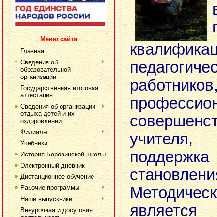
Меню сайта
квалифика
Главная
Сведения об
педагогиче
образовательной
организации
работников
Государственная итоговая
аттестация
профессион
Сведения об организации
отдыха детей и их
совершенс
оздоровлении
Филиалы
учителя, 
Учебники
поддержка 
История Боровинской школы
Электронный дневник
становлен
Дистанционное обучение
Рабочие программы
Методич
Наши выпускники
являет
Внеурочная и досуговая