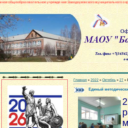
овательное учреждение Заводоуковского муниципального округа «Боровинс
Главная
»
2022
»
Октябрь
»
27
» 
Единый методически
р
м