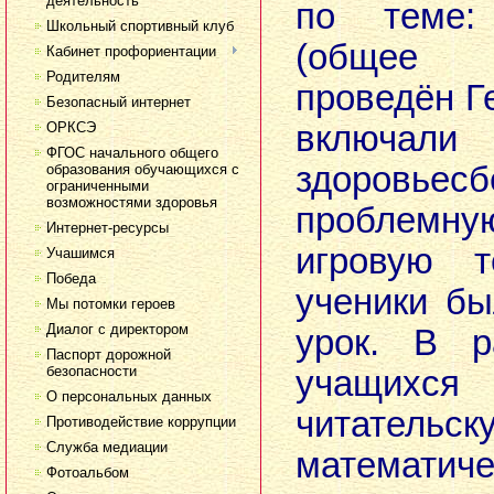
деятельность
по теме:
Школьный спортивный клуб
(общее п
Кабинет профориентации
Родителям
проведён Ге
Безопасный интернет
ОРКСЭ
включа
ФГОС начального общего
здоровьес
образования обучающихся с
ограниченными
возможностями здоровья
проблем
Интернет-ресурсы
игровую т
Учашимся
Победа
ученики б
Мы потомки героев
Диалог с директором
урок. В р
Паспорт дорожной
безопасности
учащихс
О персональных данных
читательск
Противодействие коррупции
Служба медиации
матема
Фотоальбом