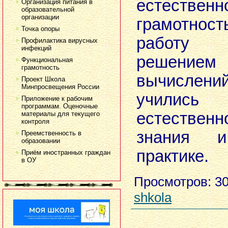
естественн
Организация питания в
образовательной
организации
грамотност
Точка опоры
работу 
Профилактика вирусных
инфекций
решение
Функциональная
грамотность
вычисле
Проект Школа
Минпросвещения России
учились
Приложение к рабочим
программам. Оценочные
естественн
материалы для текущего
контроля
знания 
Преемственность в
образовании
практике.
Приём иностранных граждан
в ОУ
Просмотров
: 3
shkola