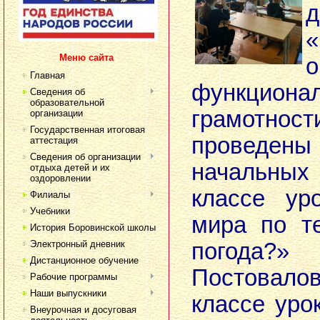
«
Меню сайта
о
Главная
функциона
Сведения об
образовательной
грамотн
организации
Государственная итоговая
проведе
аттестация
Сведения об организации
начальных
отдыха детей и их
оздоровлении
классе ур
Филиалы
Учебники
мира по т
История Боровинской школы
Электронный дневник
погода?
Дистанционное обучение
Постовало
Рабочие программы
Наши выпускники
классе уро
Внеурочная и досуговая