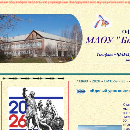
зовательное учреждение Заводоуковского муниципального округа «Боровин
Главная
»
2020
»
Октябрь
»
23
» 
«Единый урок книги
Книг
мы 
раз
вмес
22 
«Ед
шко