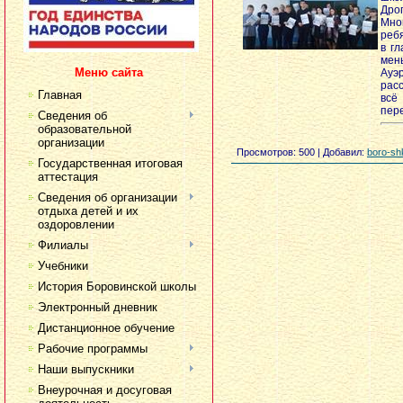
Дро
Мно
реб
в г
мен
Меню сайта
Ауэ
рас
Главная
всё
пере
Сведения об
образовательной
организации
Просмотров
: 500 |
Добавил
:
boro-sh
Государственная итоговая
аттестация
Сведения об организации
отдыха детей и их
оздоровлении
Филиалы
Учебники
История Боровинской школы
Электронный дневник
Дистанционное обучение
Рабочие программы
Наши выпускники
Внеурочная и досуговая