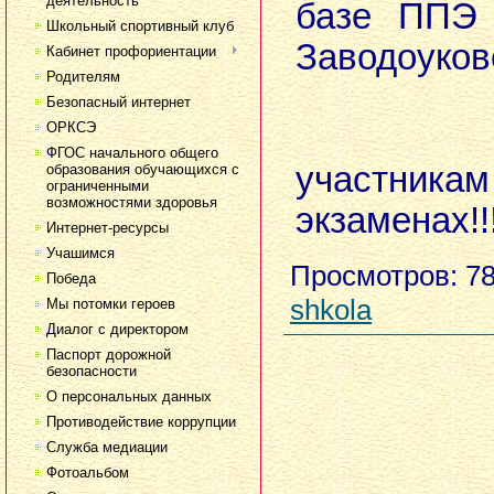
деятельность
базе ППЭ
Школьный спортивный клуб
Заводоуков
Кабинет профориентации
Родителям
Безопасный интернет
ОРКСЭ
Жела
ФГОС начального общего
участникам
образования обучающихся с
ограниченными
возможностями здоровья
экзаменах!!
Интернет-ресурсы
Учашимся
Просмотров
: 7
Победа
shkola
Мы потомки героев
Диалог с директором
Паспорт дорожной
безопасности
О персональных данных
Противодействие коррупции
Служба медиации
Фотоальбом