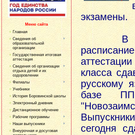
экзамены.
Меню сайта
Главная
В соот
Сведения об
образовательной
расписан
организации
Государственная итоговая
аттестац
аттестация
Сведения об организации
класса сда
отдыха детей и их
оздоровлении
русскому 
Филиалы
Учебники
базе П
История Боровинской школы
Электронный дневник
"Новозаимс
Дистанционное обучение
Выпускни
Рабочие программы
Наши выпускники
сегодня с
Внеурочная и досуговая