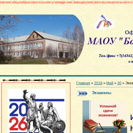
азовательное учреждение Заводоуковского муниципального округа «Боровин
Главная
»
2018
»
Май
»
30
» Экз
Экзамены