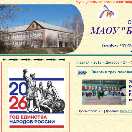
Муниципальное автономное общеобразовательн
Главная
»
2019
»
Декабрь
»
27
» 
Энергия трех поколе
2
п
m
В
н
Просмотров
: 505 |
Добавил
:
boro-sh