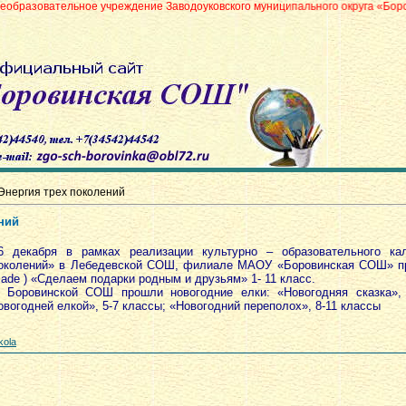
ое учреждение Заводоуковского муниципального округа «Боровинская сред
Энергия трех поколений
ний
6 декабря в рамках реализации культурно – образовательного ка
околений» в Лебедевской СОШ, филиале МАОУ «Боровинская СОШ» п
ade ) «Сделаем подарки родным и друзьям» 1- 11 класс.
 Боровинской СОШ прошли новогодние елки:
«Новогодняя сказка»,
овогодней елкой», 5-7 классы; «Новогодний переполох», 8-11 классы
kola