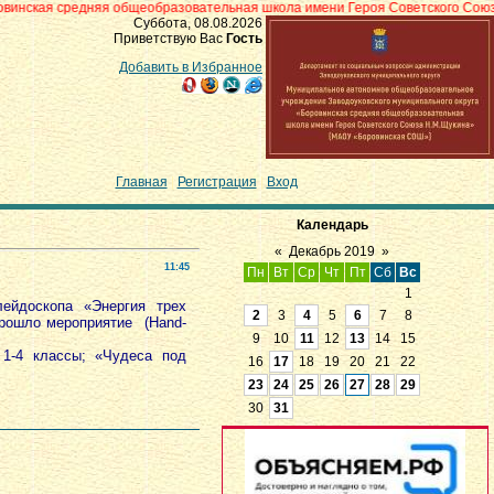
няя общеобразовательная школа имени Героя Советского Союза Н.М.Щукина»
Суббота, 08.08.2026
Приветствую Вас
Гость
Добавить в Избранное
Главная
|
Регистрация
|
Вход
Календарь
«
Декабрь 2019
»
11:45
Пн
Вт
Ср
Чт
Пт
Сб
Вс
1
лейдоскопа «Энергия трех
2
3
4
5
6
7
8
рошло мероприятие (Hand-
9
10
11
12
13
14
15
 1-4 классы; «Чудеса под
16
17
18
19
20
21
22
23
24
25
26
27
28
29
30
31