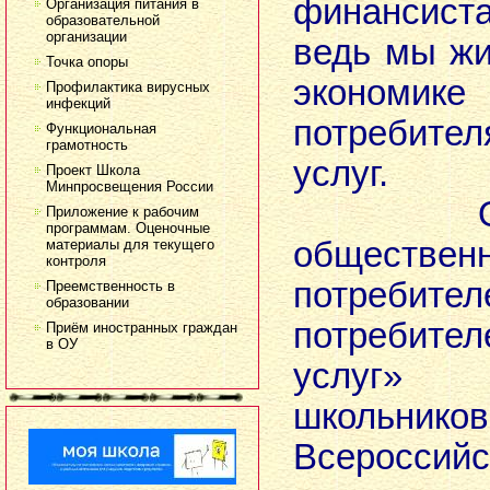
финансиста
Организация питания в
образовательной
организации
ведь мы ж
Точка опоры
экономик
Профилактика вирусных
инфекций
потребите
Функциональная
грамотность
услуг.
Проект Школа
Минпросвещения России
Общер
Приложение к рабочим
программам. Оценочные
обществен
материалы для текущего
контроля
потреби
Преемственность в
образовании
потребите
Приём иностранных граждан
в ОУ
услуг» 
школьников
Всероссий