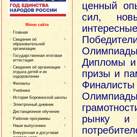
ценный оп
сил, но
Меню сайта
интересны
Главная
Победите
Сведения об
образовательной
Олимпиа
организации
Государственная итоговая
Дипломы и
аттестация
Сведения об организации
призы и па
отдыха детей и их
оздоровлении
Финалисты
Филиалы
Учебники
Олимпиады
История Боровинской школы
Электронный дневник
грамотнос
Дистанционное обучение
рынку и
Рабочие программы
Наши выпускники
потребите
Внеурочная и досуговая