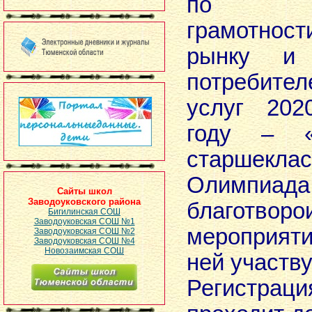
по фи
грамотнос
рынку и
потребите
услуг 202
году – «
старшеклас
Олимпиа
Сайты школ
Заводоуковского района
благотворо
Бигилинская СОШ
Заводоуковская СОШ №1
мероприяти
Заводоуковская СОШ №2
Заводоуковская СОШ №4
Новозаимская СОШ
ней участв
Регистрац