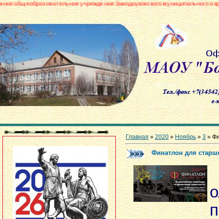
овательное учреждение Заводоуковского муниципального округа «Боровинс
Главная
»
2020
»
Ноябрь
»
3
» Фи
Финатлон для старш
о