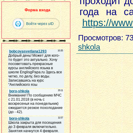
проходит д
года на с
Форма входа
https://www.
Войти через uID
Просмотров
: 7
shkola