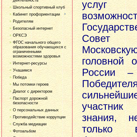
деятельность
услуг
Школьный спортивный клуб
возможно
Кабинет профориентации
Родителям
Государс
Безопасный интернет
ОРКСЭ
Совет 
ФГОС начального общего
Московс
образования обучающихся с
ограниченными
возможностями здоровья
головной 
Интернет-ресурсы
России –
Учашимся
Победа
Победител
Мы потомки героев
Диалог с директором
сильнейш
Паспорт дорожной
безопасности
участник
О персональных данных
знания, н
Противодействие коррупции
Служба медиации
только 
Фотоальбом