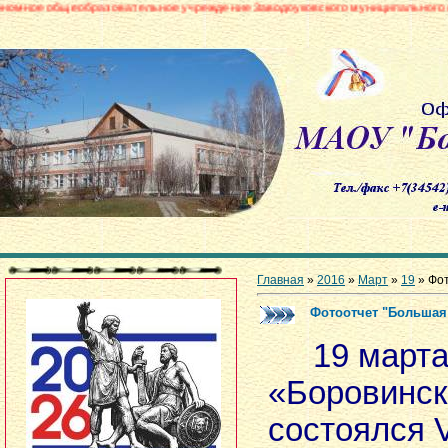
разовательное учреждение Заводоуковского муниципального округа «Борови
Главная
»
2016
»
Март
»
19
» Фот
Фотоотчет "Большая
19 марта
«Боровинс
состоялся 