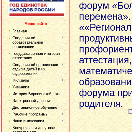
форум «Бо
перемена».
Меню сайта
««Регионал
Главная
продуктивн
Сведения об
образовательной
профориент
организации
Государственная итоговая
аттестация,
аттестация
Сведения об организации
математиче
отдыха детей и их
оздоровлении
образовани
Филиалы
Учебники
форума при
История Боровинской школы
Электронный дневник
родителя.
Дистанционное обучение
Рабочие программы
Наши выпускники
Внеурочная и досуговая