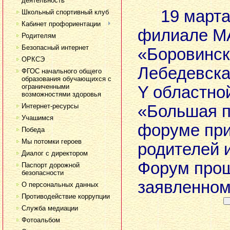
деятельность
19 марта 
Школьный спортивный клуб
Кабинет профориентации
филиале М
Родителям
Безопасный интернет
«Боровинс
ОРКСЭ
Лебедевск
ФГОС начального общего
образования обучающихся с
ограниченными
Y областно
возможностями здоровья
Интернет-ресурсы
«Большая п
Учашимся
форуме при
Победа
Мы потомки героев
родителей и
Диалог с директором
Форум прош
Паспорт дорожной
безопасности
заявленном
О персональных данных
Противодействие коррупции
Служба медиации
Фотоальбом