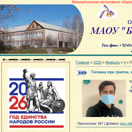
Муниципальное автономное общеобразователь
Главная
»
2020
»
Февраль
»
4
» Г
Гигиена при гриппе,
Ч
д
п
Просмотров
: 587 |
Добавил
:
boro-sh