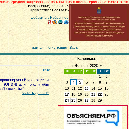
дняя общеобразовательная школа имени Героя Советского Союза Н.М.Щукина
Воскресенье, 09.08.2026
Приветствую Вас
Гость
Добавить в Избранное
Главная
|
Регистрация
|
Вход
Календарь
«
Февраль 2020
»
15:15
Пн
Вт
Ср
Чт
Пт
Сб
Вс
1
2
коронавирусной инфекции и
3
4
5
6
7
8
9
(ОРВИ) для того, чтобы
 заболели Вы?
10
11
12
13
14
15
16
читать дальше
17
18
19
20
21
22
23
24
25
26
27
28
29