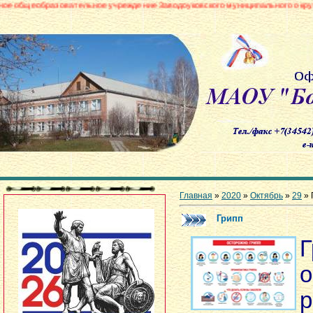
вательное учреждение Заводоуковского муниципального округа «Боровинск
Главная
»
2020
»
Октябрь
»
29
» 
Грипп
о
р