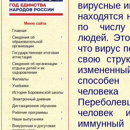
вирусные 
находятся 
Меню сайта
по числу
Главная
людей. Это
Сведения об
образовательной
что вирус 
организации
Государственная итоговая
свою стру
аттестация
Сведения об организации
изменен
отдыха детей и их
оздоровлении
способе
Филиалы
Учебники
челове
История Боровинской школы
Электронный дневник
Переболе
Дистанционное обучение
человек 
Рабочие программы
Наши выпускники
иммунный 
Внеурочная и досуговая