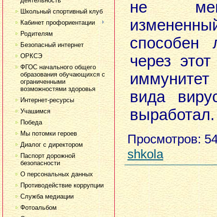
деятельность
не мен
Школьный спортивный клуб
измене
Кабинет профориентации
Родителям
способен 
Безопасный интернет
ОРКСЭ
через этот
ФГОС начального общего
иммунитет
образования обучающихся с
ограниченными
возможностями здоровья
вида виру
Интернет-ресурсы
выработал
Учашимся
Победа
Мы потомки героев
Просмотров
: 5
Диалог с директором
shkola
Паспорт дорожной
безопасности
О персональных данных
Противодействие коррупции
Служба медиации
Фотоальбом