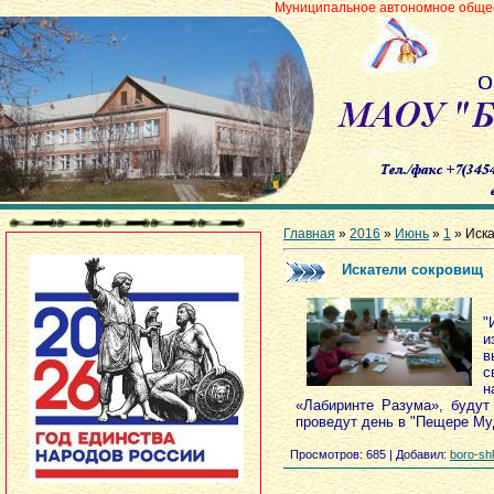
Муниципальное автономное общеобразовательно
Главная
»
2016
»
Июнь
»
1
» Иск
Искатели сокровищ
"
и
в
с
н
«Лабиринте Разума», будут
проведут день в "Пещере Муд
Просмотров
: 685 |
Добавил
:
boro-sh