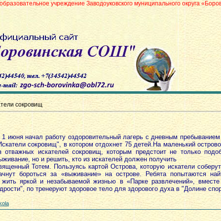
е учреждение Заводоуковского муниципального округа «Боровинская средн
атели сокровищ
1 июня начал работу оздоровительный лагерь с дневным пребывание
Искатели сокровищ", в котором отдохнет 75 детей.На маленький остро
з отважных искателей сокровищ, которым предстоит не только подоб
ыживание, но и решить, кто из искателей должен получить
вященный Тотем. Пользуясь картой Острова, которую искатели соберут
ачнут бороться за «выживание» на острове. Ребята попытаются на
 жить яркой и незабываемой жизнью в «Парке развлечений», вместе 
рости", по тренеруют здоровое тело для здорового духа в "Долине спор
kola