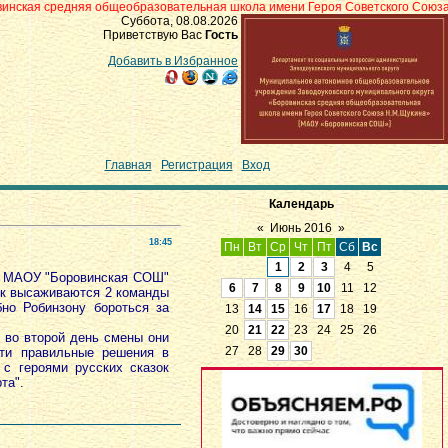
яя общеобразовательная школа имени Героя Советского Союза Н.М.Щукина» 
Суббота, 08.08.2026
Приветствую Вас
Гость
Добавить в Избранное
Главная
|
Регистрация
|
Вход
Календарь
«
Июнь 2016
»
18:45
Пн
Вт
Ср
Чт
Пт
Сб
Вс
1
2
3
4
5
м МАОУ "Боровинская СОШ"
6
7
8
9
10
11
12
вок высаживаются 2 команды
но Робинзону бороться за
13
14
15
16
17
18
19
20
21
22
23
24
25
26
 во второй день смены они
27
28
29
30
йти правильные решения в
с героями русских сказок
та".