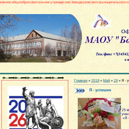
азовательное учреждение Заводоуковского муниципального округа «Боровин
Главная
»
2019
»
Май
»
29
» Я - 
Я - успешен
25 
уча
«Я 