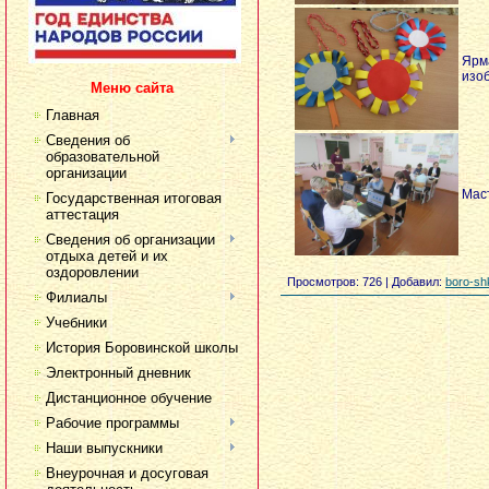
Ярм
изо
Меню сайта
Главная
Сведения об
образовательной
организации
Мас
Государственная итоговая
аттестация
Сведения об организации
отдыха детей и их
оздоровлении
Просмотров
: 726 |
Добавил
:
boro-sh
Филиалы
Учебники
История Боровинской школы
Электронный дневник
Дистанционное обучение
Рабочие программы
Наши выпускники
Внеурочная и досуговая