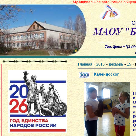
Муниципальное автономное общеобразовательное 
Главная
»
2016
»
Декабрь
»
15
» 
Калейдоскоп
0
П
и
О
х
д
р
р
О
к
В