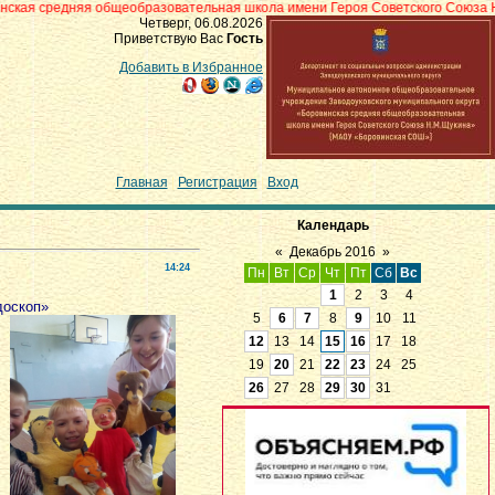
общеобразовательная школа имени Героя Советского Союза Н.М.Щукина» с.
Четверг, 06.08.2026
Приветствую Вас
Гость
Добавить в Избранное
Главная
|
Регистрация
|
Вход
Календарь
«
Декабрь 2016
»
14:24
Пн
Вт
Ср
Чт
Пт
Сб
Вс
1
2
3
4
доскоп»
5
6
7
8
9
10
11
12
13
14
15
16
17
18
19
20
21
22
23
24
25
26
27
28
29
30
31