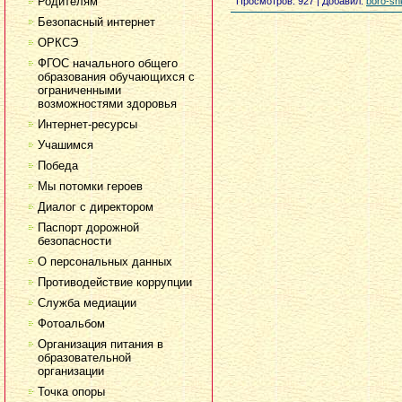
Родителям
Просмотров
: 927 |
Добавил
:
boro-sh
Безопасный интернет
ОРКСЭ
ФГОС начального общего
образования обучающихся с
ограниченными
возможностями здоровья
Интернет-ресурсы
Учашимся
Победа
Мы потомки героев
Диалог с директором
Паспорт дорожной
безопасности
О персональных данных
Противодействие коррупции
Служба медиации
Фотоальбом
Организация питания в
образовательной
организации
Точка опоры