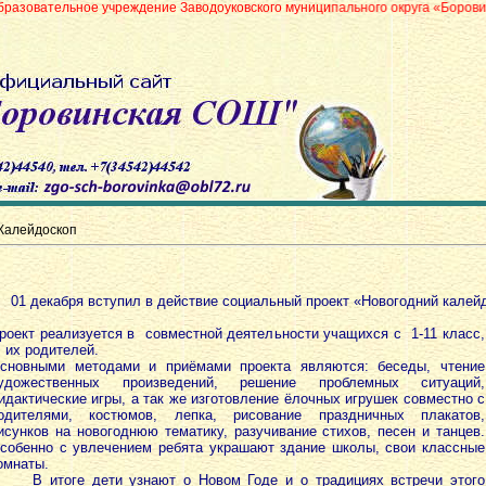
учреждение Заводоуковского муниципального округа «Боровинская средняя 
Калейдоскоп
1 декабря вступил в действие социальный проект «Новогодний калей
роект реализуется в совместной деятельности учащихся с 1-11 класс,
 их родителей.
сновными методами и приёмами проекта являются: беседы, чтение
удожественных произведений, решение проблемных ситуаций,
идактические игры, а так же изготовление ёлочных игрушек совместно с
одителями, костюмов, лепка, рисование праздничных плакатов,
исунков на новогоднюю тематику, разучивание стихов, песен и танцев.
собенно с увлечением ребята украшают здание школы, свои классные
омнаты.
 итоге дети узнают о Новом Годе и о традициях встречи этого