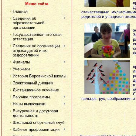
п
Меню сайта
Д
Главная
отечественных мультфильм
родителей и учащихся школы
Сведения об
образовательной
организации
э
Государственная итоговая
З
аттестация
р
с
Сведения об организации
с
отдыха детей и их
б
оздоровлении
Филиалы
п
Учебники
л
р
История Боровинской школы
д
Электронный дневник
в
о
Дистанционное обучение
С
Рабочие программы
пальцев рук, воображения и
Наши выпускники
Внеурочная и досуговая
деятельность
Школьный спортивный клуб
Кабинет профориентации