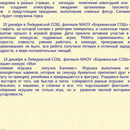
раздника в разных странах, о легендах появлении новогодней ели.
ля создания атмосферы ожидания организован просмотр
ов о предстоящем празднике, выполнение снежных фигур. Силами
 будет сооружена горка.
10 декабря в Лебедевской СОШ, филиале МАОУ «Боровинская СОШ» 
стафета, на которой силами с ребятами померились и сказочные герои.
анятие прошло в игровой форме. Дети приняли активное участие в
азличных конкурсах, подвижных играх. Ребята соревновались в
корости, ловкости, умении работать в команде, проигравших в
оревнованиях не было, все ребята получили пятерки и отличный заряд
одрости, и море положительных эмоций.
14 декабря в Лебедевской СОШ, филиале МАОУ «Боровинская СОШ»
рошел конкурс «Моя
юбимая игрушка - липучка Банчемс». Игрушка выполнена из
азноцветных шариков, которые за секунду буквально прилипают друг к
ругу по принципу репейника и превращаются в фигурку. Учащиеся были
 восторге от того, как быстро и легко собираются разные игрушки: и
безьянки, и машинки, и собачки и все, что подсказывает фантазия.
обирание игрушки не только игра, но и развитие мелкой моторики
 усидчивости.