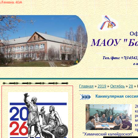
Главная
»
2019
»
Октябрь
»
28
» 
Каникулярная сесси
2
к
р
м
к
п
"Химический калейдоскоп".