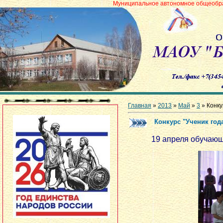
Муниципальное автономное общеобразовательное уч
Главная
»
2013
»
Май
»
3
» Конку
Конкурс "Ученик год
19 апреля обучающа