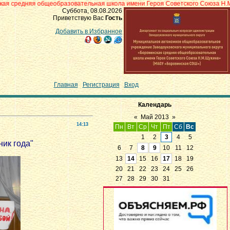
бщеобразовательная школа имени Героя Советского Союза Н.М.Щукина» с.Бо
Суббота, 08.08.2026
Приветствую Вас
Гость
Добавить в Избранное
Главная
|
Регистрация
|
Вход
Календарь
«
Май 2013
»
14:13
Пн
Вт
Ср
Чт
Пт
Сб
Вс
1
2
3
4
5
ик года"
6
7
8
9
10
11
12
13
14
15
16
17
18
19
20
21
22
23
24
25
26
27
28
29
30
31