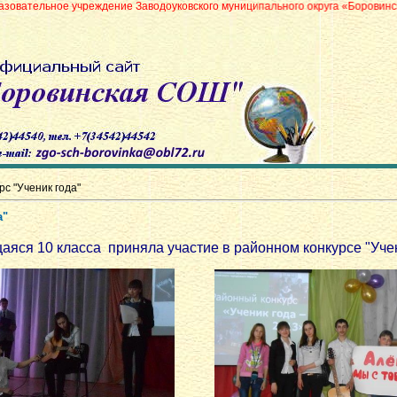
реждение Заводоуковского муниципального округа «Боровинская средняя о
рс "Ученик года"
а"
яся 10 класса приняла участие в районном конкурсе "Учен