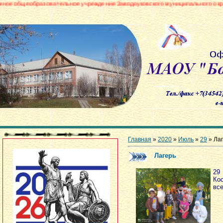
овательное учреждение Заводоуковского муниципального округа «Боровинск
Главная
»
2020
»
Июль
»
29
» Ла
Лагерь
29
Ко
вс