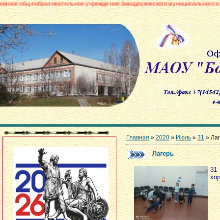
азовательное учреждение Заводоуковского муниципального округа «Борови
Главная
»
2020
»
Июль
»
31
» Ла
Лагерь
31 
хо