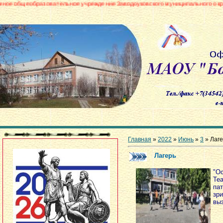
овательное учреждение Заводоуковского муниципального округа «Боровинс
Главная
»
2022
»
Июнь
»
3
» Лаге
Лагерь
"Ос
Те
па
зр
вы