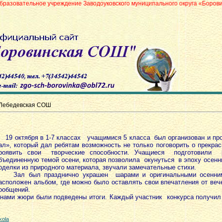
 учреждение Заводоуковского муниципального округа «Боровинская средняя
Лебедевская СОШ
9 октября в 1-7 классах учащимися 5 класса был организован и пр
ал», который дал ребятам возможность не только поговорить о прекра
роявить свои творческие способности. Учащиеся подготовили р
бъединенную темой осени, которая позволила окунуться в эпоху осенн
оделки из природного материала, звучали замечательные стихи.
ал был празднично украшен шарами и оригинальными осенним
асположен альбом, где можно было оставлять свои впечатления от веч
ообщений.
ми жюри были подведены итоги. Каждый участник конкурса получил 
kola