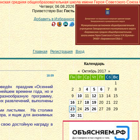
 общеобразовательная школа имени Героя Советского Союза Н.М.Щукина» с
Четверг, 06.08.2026
Приветствую Вас
Гость
Добавить в Избранное
Главная
|
Регистрация
|
Вход
Календарь
«
Октябрь 2017
»
18:09
Пн
Вт
Ср
Чт
Пт
Сб
Вс
1
оведён праздник «Осенний
2
3
4
5
6
7
8
снейшем времени года, но и
азнообразную программу,
9
10
11
12
13
14
15
их развлечений, выполнены
16
17
18
19
20
21
22
23
24
25
26
27
28
29
и листьями. На столике
ера, и ящик для анонимных
30
31
свою достойную награду в