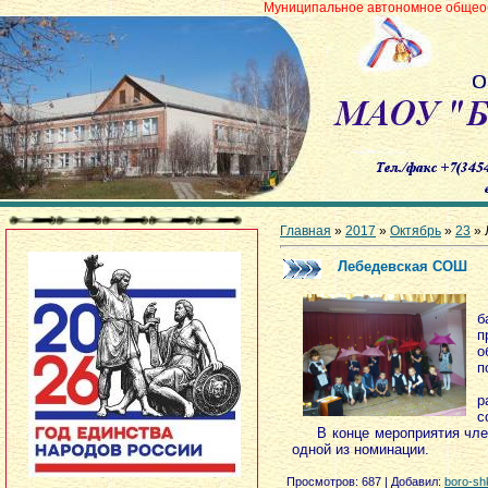
Муниципальное автономное общеобразовательное
Главная
»
2017
»
Октябрь
»
23
» 
Лебедевская СОШ
1
б
п
о
п
З
р
с
В конце мероприятия члена
одной из номинации.
Просмотров
: 687 |
Добавил
:
boro-sh