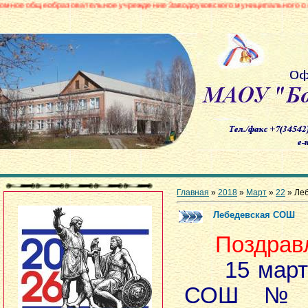
азовательное учреждение Заводоуковского муниципального округа «Боровин
Главная
»
2018
»
Март
»
22
» Ле
Лебедевская СОШ
Поздравл
15 марта
СОШ № 4