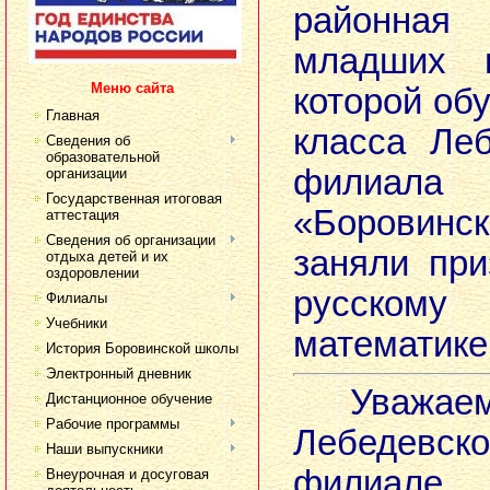
районна
младших ш
Меню сайта
которой об
Главная
класса Ле
Сведения об
образовательной
фили
организации
Государственная итоговая
«Борови
аттестация
Сведения об организации
заняли пр
отдыха детей и их
оздоровлении
русско
Филиалы
Учебники
математике
История Боровинской школы
Электронный дневник
Уважаемы
Дистанционное обучение
Рабочие программы
Лебеде
Наши выпускники
фили
Внеурочная и досуговая