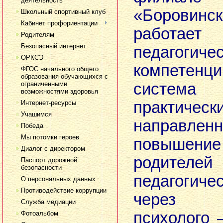
деятельность
«Борови
Школьный спортивный клуб
Кабинет профориентации
работает
Родителям
Безопасный интернет
педагогиче
ОРКСЭ
компете
ФГОС начального общего
образования обучающихся с
ограниченными
система
возможностями здоровья
практиче
Интернет-ресурсы
Учашимся
направ
Победа
Мы потомки героев
повышение
Диалог с директором
родител
Паспорт дорожной
безопасности
педагогич
О персональных данных
Противодействие коррупции
через 
Служба медиации
психолого 
Фотоальбом