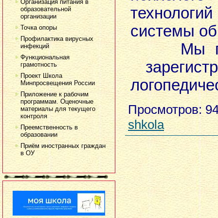
Организация питания в
технолог
образовательной
организации
системы об
Точка опоры
Профилактика вирусных
Мы пред
инфекций
Функциональная
зарегист
грамотность
Проект Школа
логопедиче
Минпросвещения России
Приложение к рабочим
программам. Оценочные
Просмотров
: 9
материалы для текущего
контроля
shkola
Преемственность в
образовании
Приём иностранных граждан
в ОУ