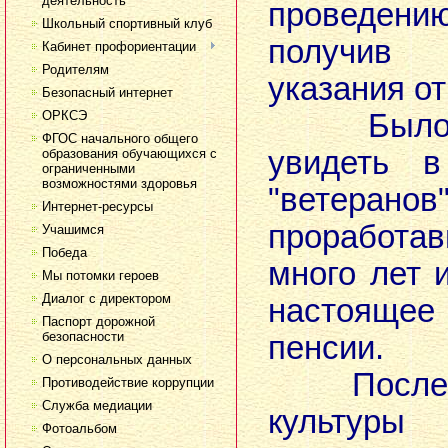
деятельность
проведе
Школьный спортивный клуб
получив
Кабинет профориентации
Родителям
указания от
Безопасный интернет
ОРКСЭ
Было оч
ФГОС начального общего
увидеть 
образования обучающихся с
ограниченными
возможностями здоровья
"ветерано
Интернет-ресурсы
проработ
Учашимся
Победа
много лет 
Мы потомки героев
Диалог с директором
настоящ
Паспорт дорожной
безопасности
пенсии.
О персональных данных
После у
Противодействие коррупции
Служба медиации
культуры
Фотоальбом