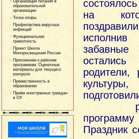
состоялос
Организация питания в
образовательной
организации
на кото
Точка опоры
поздрави
Профилактика вирусных
инфекций
исполнив 
Функциональная
грамотность
забавны
Проект Школа
Минпросвещения России
остались
Приложение к рабочим
программам. Оценочные
родители,
материалы для текущего
контроля
культур
Преемственность в
образовании
подготови
Приём иностранных граждан
в ОУ
развле
программу
Праздник 