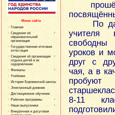
прошёл
посвящённы
Меню сайта
По давн
Главная
учителя
Сведения об
образовательной
свободны 
организации
Государственная итоговая
уроков и м
аттестация
Сведения об организации
друг с др
отдыха детей и их
оздоровлении
чая, а в ка
Филиалы
Учебники
проб
История Боровинской школы
Электронный дневник
старшекла
Дистанционное обучение
8-11 кла
Рабочие программы
Наши выпускники
подгот
Внеурочная и досуговая