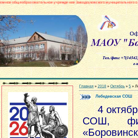
азовательное учреждение Заводоуковского муниципального округа «Боровин
Главная
»
2018
»
Октябрь
»
5
» Л
Лебедевская СОШ
4 октября
СОШ, фи
«Борови