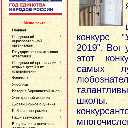
Меню сайта
Главная
конкурс "
Сведения об
образовательной
2019". Вот
организации
Государственная итоговая
этот конк
аттестация
Сведения об организации
самых л
отдыха детей и их
оздоровлении
любознат
Филиалы
Учебники
талантли
История Боровинской школы
Электронный дневник
школы. 
Дистанционное обучение
конкурсант
Рабочие программы
Наши выпускники
многочисл
Внеурочная и досуговая