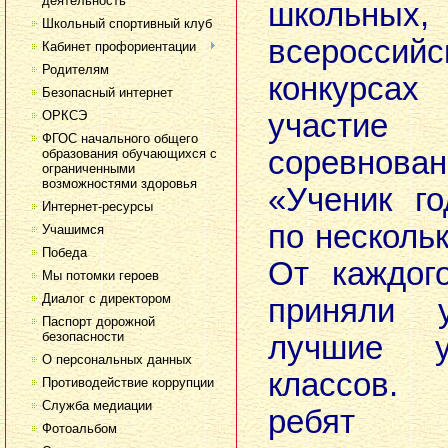
деятельность
школьных,
Школьный спортивный клуб
всероссий
Кабинет профориентации
Родителям
конкурсах
Безопасный интернет
ОРКСЭ
участие 
ФГОС начального общего
соревнован
образования обучающихся с
ограниченными
возможностями здоровья
«Ученик г
Интернет-ресурсы
по несколь
Учашимся
Победа
От каждог
Мы потомки героев
Диалог с директором
приняли 
Паспорт дорожной
безопасности
лучшие у
О персональных данных
классов.
Противодействие коррупции
Служба медиации
ребят 
Фотоальбом