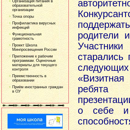
авторит
Организация питания в
образовательной
организации
Конкурс
Точка опоры
поддержа
Профилактика вирусных
инфекций
родители и
Функциональная
грамотность
Участник
Проект Школа
Минпросвещения России
старались 
Приложение к рабочим
программам. Оценочные
следующи
материалы для текущего
контроля
«Визитная
Преемственность в
образовании
ребята
Приём иностранных граждан
в ОУ
презентац
о себе и
способност