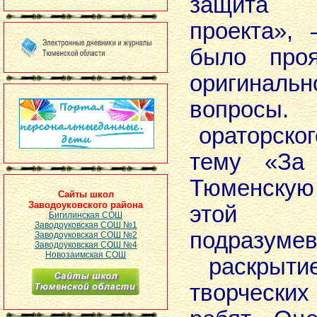
защита 
проекта»,
было проя
оригиналь
вопрос
ораторског
тему «За
Тюменску
Сайты школ
Заводоуковского района
этой 
Бигилинская СОШ
Заводоуковская СОШ №1
подразумев
Заводоуковская СОШ №2
Заводоуковская СОШ №4
Новозаимская СОШ
раскрытие
творчески