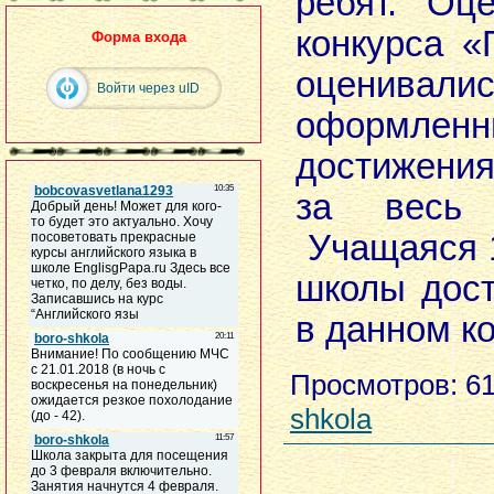
ребят. Оц
конкурса «
Форма входа
оценивали
Войти через uID
оформле
достижения
за весь 
Учащаяся 
школы дос
в данном ко
Просмотров
: 6
shkola