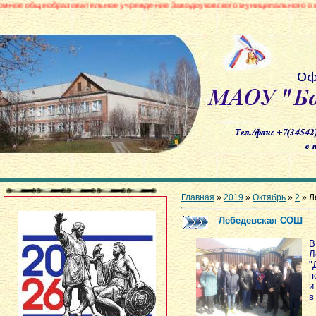
азовательное учреждение Заводоуковского муниципального округа «Боровин
Главная
»
2019
»
Октябрь
»
2
» Л
Лебедевская СОШ
В
Л
"
и
в