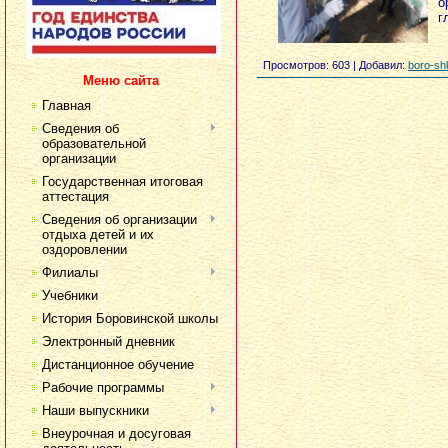
о
г
Просмотров
: 603 |
Добавил
:
boro-sh
Меню сайта
Главная
Сведения об
образовательной
организации
Государственная итоговая
аттестация
Сведения об организации
отдыха детей и их
оздоровлении
Филиалы
Учебники
История Боровинской школы
Электронный дневник
Дистанционное обучение
Рабочие программы
Наши выпускники
Внеурочная и досуговая