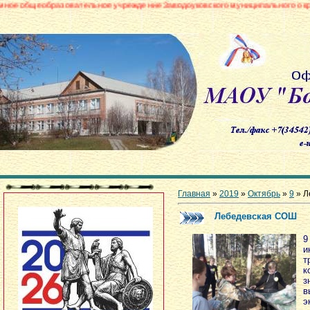
зовательное учреждение Заводоуковского муниципального округа «Боровинс
Главная
»
2019
»
Октябрь
»
9
» Л
Лебедевская СОШ
9
т
к
з
в
э