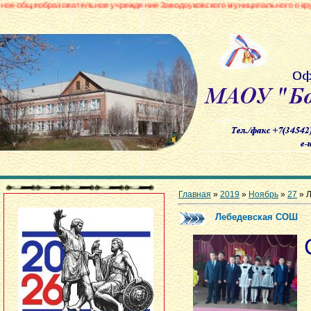
вательное учреждение Заводоуковского муниципального округа «Боровинск
Главная
»
2019
»
Ноябрь
»
27
» 
Лебедевская СОШ