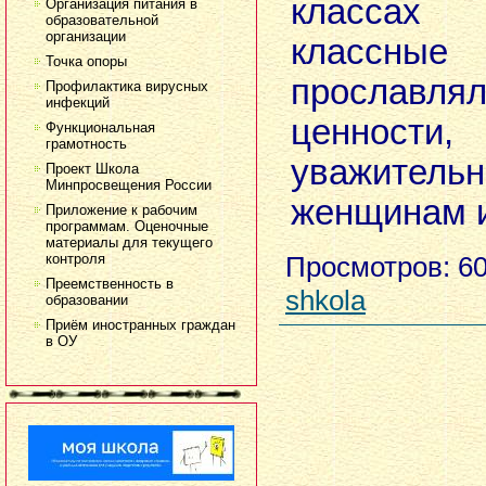
классах
Организация питания в
образовательной
организации
классны
Точка опоры
прославля
Профилактика вирусных
инфекций
ценности,
Функциональная
грамотность
уважитель
Проект Школа
Минпросвещения России
женщинам и
Приложение к рабочим
программам. Оценочные
материалы для текущего
контроля
Просмотров
: 6
Преемственность в
shkola
образовании
Приём иностранных граждан
в ОУ