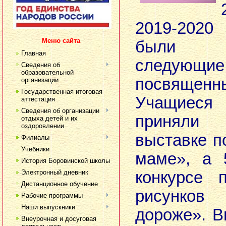
2019-2020
Меню сайта
были 
Главная
следующие
Сведения об
образовательной
посвященны
организации
Государственная итоговая
Учащиеся
аттестация
Сведения об организации
приняли
отдыха детей и их
оздоровлении
выставке п
Филиалы
Учебники
маме», а 
История Боровинской школы
Электронный дневник
конкурсе 
Дистанционное обучение
рисунко
Рабочие программы
Наши выпускники
дороже». В
Внеурочная и досуговая