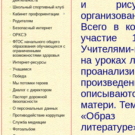
деятельность
и рису
Школьный спортивный клуб
организова
Кабинет профориентации
Родителям
Всего в к
Безопасный интернет
ОРКСЭ
участие 
ФГОС начального общего
Учителями-
образования обучающихся с
ограниченными
возможностями здоровья
на уроках 
Интернет-ресурсы
проанализ
Учашимся
Победа
произведе
Мы потомки героев
Диалог с директором
описыва
Паспорт дорожной
безопасности
матери. Те
О персональных данных
«Образ
Противодействие коррупции
Служба медиации
литерату
Фотоальбом