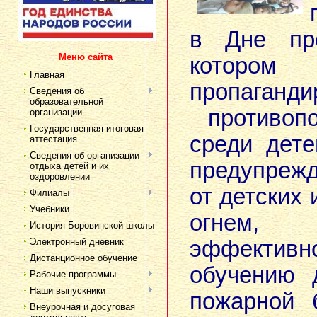
в Дне про
Меню сайта
котором
Главная
пропаганди
Сведения об
образовательной
противопо
организации
Государственная итоговая
среди дете
аттестация
Сведения об организации
предупреж
отдыха детей и их
оздоровлении
от детских 
Филиалы
Учебники
огнем,
История Боровинской школы
Электронный дневник
эффективн
Дистанционное обучение
обучению 
Рабочие программы
Наши выпускники
пожарной 
Внеурочная и досуговая