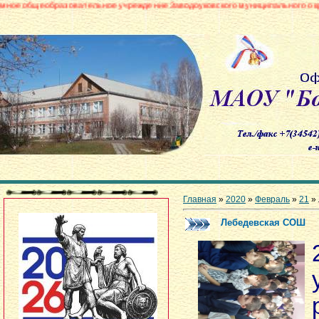
зовательное учреждение Заводоуковского муниципального округа «Боровинс
Главная
»
2020
»
Февраль
»
21
» 
Лебедевская СОШ