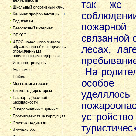
деятельность
так же и
Школьный спортивный клуб
соблюде
Кабинет профориентации
Родителям
пожарной 
Безопасный интернет
ОРКСЭ
связанной 
ФГОС начального общего
лесах, ла
образования обучающихся с
ограниченными
возможностями здоровья
пребыванием
Интернет-ресурсы
На родите
Учашимся
Победа
особое
Мы потомки героев
Диалог с директором
уделяло
Паспорт дорожной
безопасности
пожарооп
О персональных данных
устройств
Противодействие коррупции
Служба медиации
туристиче
Фотоальбом