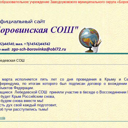
е учреждение Заводоуковского муниципального округа «Боровинская средн
бедевская СОШ
 марта исполняется пять лет со дня проведения в Крыму и Се
ферендума, по итогам которого был подписан договор о вхождени
бъектов Федерации.
ащиеся Лебедевской СОШ приняли участие в беседе о Воссоединении 
 будет Крым Российским снова,
 будем снова вместе мы!
сть дух свой каждый подготовит,
об тучи расступились тьмы!
kola