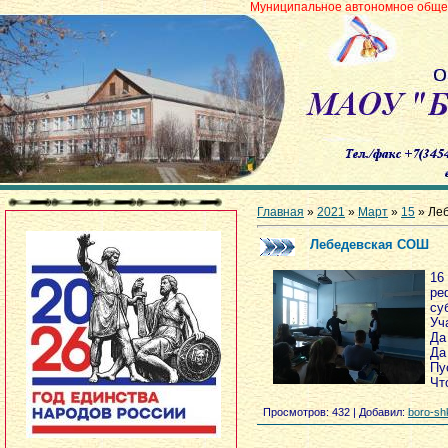
Муниципальное автономное общеобразовательно
Главная
»
2021
»
Март
»
15
» Ле
Лебедевская СОШ
16
ре
су
Уч
Да
Да
Пу
Чт
Просмотров
: 432 |
Добавил
:
boro-sh