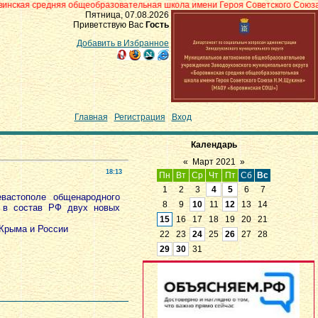
яя общеобразовательная школа имени Героя Советского Союза Н.М.Щукина»
Пятница, 07.08.2026
Приветствую Вас
Гость
Добавить в Избранное
Главная
|
Регистрация
|
Вход
Календарь
«
Март 2021
»
18:13
Пн
Вт
Ср
Чт
Пт
Сб
Вс
1
2
3
4
5
6
7
вастополе общенародного
8
9
10
11
12
13
14
и в состав РФ двух новых
15
16
17
18
19
20
21
Крыма и России
22
23
24
25
26
27
28
29
30
31