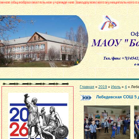
зовательное учреждение Заводоуковского муниципального округа «Боровин
Главная
»
2019
»
Июль
»
4
» Леб
Лебедевская СОШ 5 