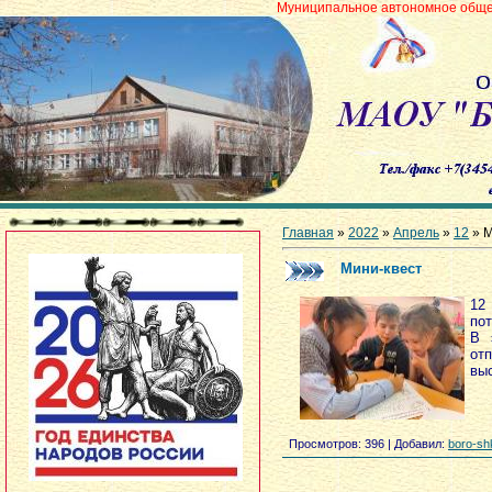
Муниципальное автономное общеобразовательн
Главная
»
2022
»
Апрель
»
12
» M
Mини-квест
12
по
В 
от
вы
Просмотров
: 396 |
Добавил
:
boro-sh