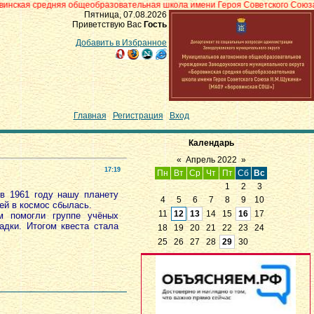
яя общеобразовательная школа имени Героя Советского Союза Н.М.Щукина»
Пятница, 07.08.2026
Приветствую Вас
Гость
Добавить в Избранное
Главная
|
Регистрация
|
Вход
Календарь
«
Апрель 2022
»
17:19
Пн
Вт
Ср
Чт
Пт
Сб
Вс
1
2
3
 в 1961 году нашу планету
4
5
6
7
8
9
10
дей в космос сбылась.
11
12
13
14
15
16
17
м помогли группе учёных
адки. Итогом квеста стала
18
19
20
21
22
23
24
25
26
27
28
29
30