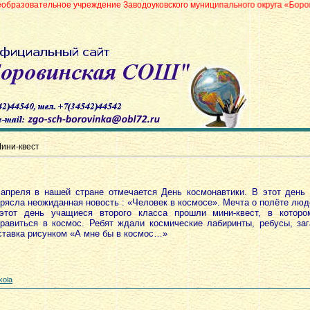
ое учреждение Заводоуковского муниципального округа «Боровинская средн
ини-квест
 апреля в нашей стране отмечается День космонавтики. В этот день
трясла неожиданная новость : «Человек в космосе». Мечта о полёте лю
этот день учащиеся второго класса прошли мини-квест, в которо
правиться в космос. Ребят ждали космические лабиринты, ребусы, заг
ставка рисунком «А мне бы в космос…»
kola