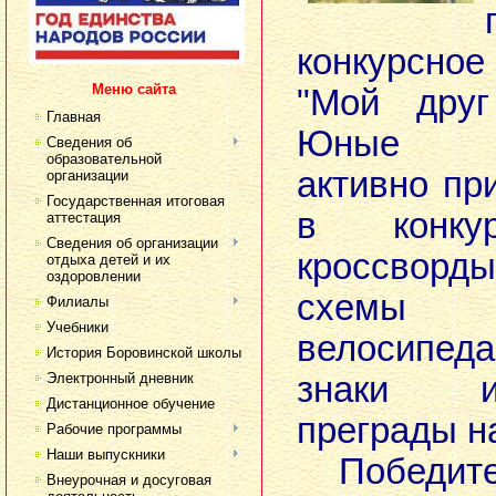
конкурсно
Меню сайта
"Мой друг
Главная
Юные ве
Сведения об
образовательной
активно пр
организации
Государственная итоговая
в конку
аттестация
Сведения об организации
кроссворды
отдыха детей и их
оздоровлении
схемы 
Филиалы
Учебники
велосипед
История Боровинской школы
Электронный дневник
знаки и
Дистанционное обучение
преграды н
Рабочие программы
Наши выпускники
Победител
Внеурочная и досуговая