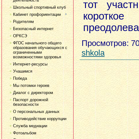
деятельность
тот участ
Школьный спортивный клуб
корот
Кабинет профориентации
Родителям
преодолева
Безопасный интернет
ОРКСЭ
Просмотров
: 7
ФГОС начального общего
образования обучающихся с
shkola
ограниченными
возможностями здоровья
Интернет-ресурсы
Учашимся
Победа
Мы потомки героев
Диалог с директором
Паспорт дорожной
безопасности
О персональных данных
Противодействие коррупции
Служба медиации
Фотоальбом