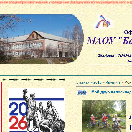
зовательное учреждение Заводоуковского муниципального округа «Боровинс
Главная
»
2016
»
Июнь
»
9
» Мой 
Мой друг- велосипед