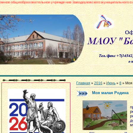
азовательное учреждение Заводоуковского муниципального округа «Боровин
Главная
»
2016
»
Июнь
»
8
» Моя
Моя малая Родина
п
р
д
м
З