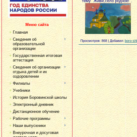
тему "Живи,село родное!".
Меню сайта
Главная
Сведения об
Просмотров
: 868 |
Добавил
:
boro-sh
образовательной
организации
Государственная итоговая
аттестация
Сведения об организации
отдыха детей и их
оздоровлении
Филиалы
Учебники
История Боровинской школы
Электронный дневник
Дистанционное обучение
Рабочие программы
Наши выпускники
Внеурочная и досуговая